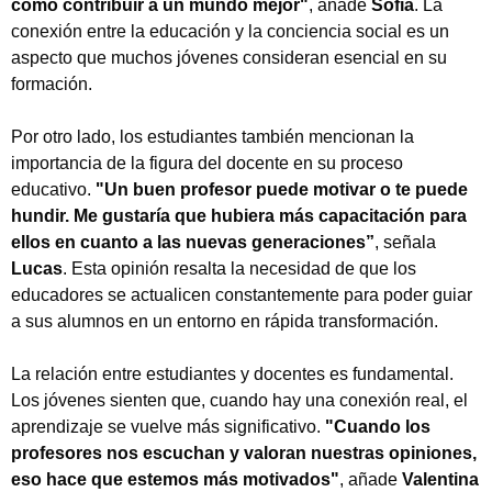
cómo contribuir a un mundo mejor"
, añade
Sofía
. La
conexión entre la educación y la conciencia social es un
aspecto que muchos jóvenes consideran esencial en su
formación.
Por otro lado, los estudiantes también mencionan la
importancia de la figura del docente en su proceso
educativo.
"Un buen profesor puede motivar o te puede
hundir. Me gustaría que hubiera más capacitación para
ellos en cuanto a las nuevas generaciones”
, señala
Lucas
. Esta opinión resalta la necesidad de que los
educadores se actualicen constantemente para poder guiar
a sus alumnos en un entorno en rápida transformación.
La relación entre estudiantes y docentes es fundamental.
Los jóvenes sienten que, cuando hay una conexión real, el
aprendizaje se vuelve más significativo.
"Cuando los
profesores nos escuchan y valoran nuestras opiniones,
Tipea lo que deseas buscar y luego pulsa Enter:
eso hace que estemos más motivados"
, añade
Valentina