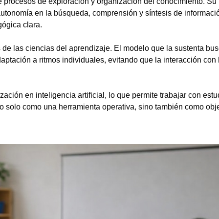
e procesos de exploración y organización del conocimiento. Su
 autonomía en la búsqueda, comprensión y síntesis de informaci
ógica clara.
s de las ciencias del aprendizaje. El modelo que la sustenta bu
daptación a ritmos individuales, evitando que la interacción con 
ción en inteligencia artificial, lo que permite trabajar con estu
 no solo como una herramienta operativa, sino también como obj
Tipea lo que deseas buscar y luego pulsa Enter: