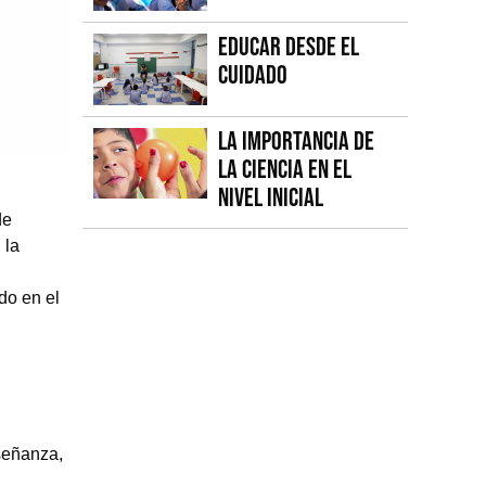
Educar desde el
cuidado
La importancia de
la Ciencia en el
Nivel Inicial
de
 la
do en el
señanza,