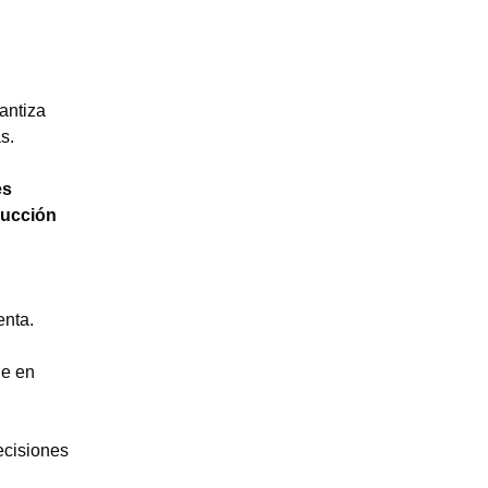
antiza
s.
es
ducción
enta.
je en
ecisiones