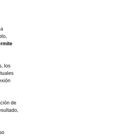
ia
lo,
rmite
, los
tuales
exión
ación de
esultado,
so