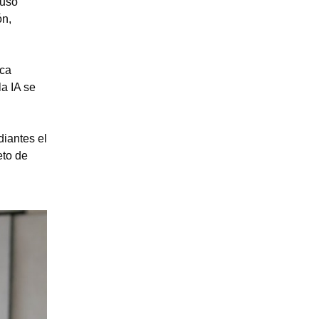
 uso
ón,
sca
la IA se
diantes el
eto de