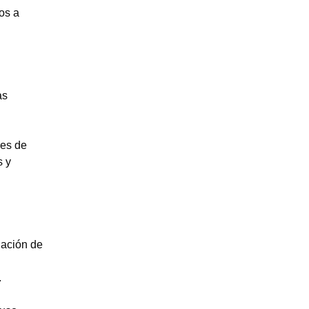
os a
as
res de
s y
iación de
.