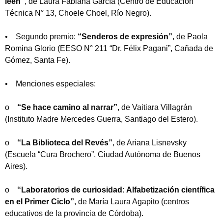
leen”
, de Laura Fabiana García (Centro de Educación
Técnica N° 13, Choele Choel, Río Negro).
• Segundo premio:
“Senderos de expresión”
, de Paola
Romina Glorio (EESO N° 211 “Dr. Félix Pagani”, Cañada de
Gómez, Santa Fe).
• Menciones especiales:
o
“Se hace camino al narrar”
, de Vaitiara Villagrán
(Instituto Madre Mercedes Guerra, Santiago del Estero).
o
“La Biblioteca del Revés”
, de Ariana Lisnevsky
(Escuela “Cura Brochero”, Ciudad Autónoma de Buenos
Aires).
o
“Laboratorios de curiosidad: Alfabetización científica
en el Primer Ciclo”
, de María Laura Agapito (centros
educativos de la provincia de Córdoba).