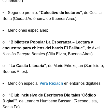
Catamarca).
• Segundo premio:
“Colectivo de lectores”
, de Cecilia
Bona (Ciudad Autónoma de Buenos Aires).
• Menciones especiales:
o
“Biblioteca Popular La Esperanza – Lectura y
encuentro para chicos del barrio El Palihue”
, de Axel
Nicolás Pereyra Berales (Villa Elvira, Buenos Aires).
o
“La Casita Literaria”
, de Mario Erkekdjian (San Isidro,
Tipea lo que deseas buscar y luego pulsa Enter:
Buenos Aires).
• Mención especial
Vera Rexach
en entornos digitales:
o
“Club Inclusivo de Escritores Digitales ‘Código
Digital’”
, de Leandro Humberto Bassani (Reconquista,
Santa Fe).