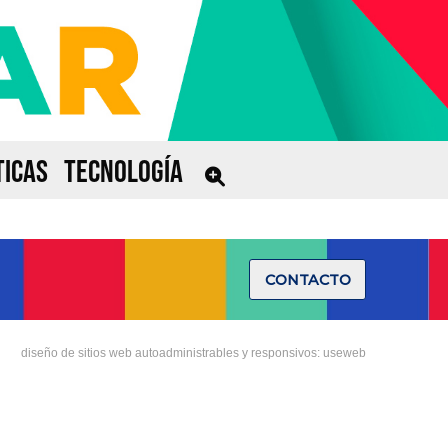
ICAS
TECNOLOGÍA
CONTACTO
diseño de sitios web autoadministrables y responsivos: useweb