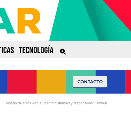
ICAS
TECNOLOGÍA
CONTACTO
diseño de sitios web autoadministrables y responsivos: useweb